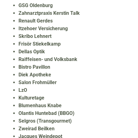
GSG Oldenburg
Zahnarztpraxis Kerstin Talk
Renault Gerdes
Itzehoer Versicherung
Skribo Lehnert
Frisör Stiekelkamp
Dellas Optik
Raiffeisen- und Volksbank
Bistro Pavillon
Diek Apotheke
Salon Frohmüller
LzO
Kulturetage
Blumenhaus Knabe
Olantis Huntebad (BBGO)
Selgros (Transgourmet)
Zweirad Beilken
Jacques Weindepot