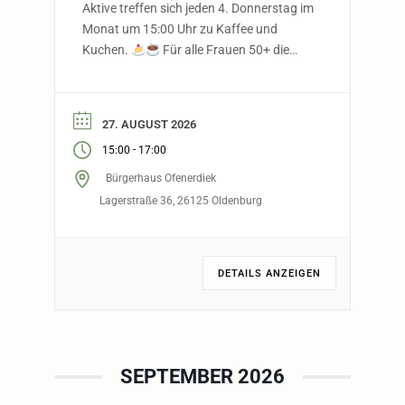
Aktive treffen sich jeden 4. Donnerstag im
Monat um 15:00 Uhr zu Kaffee und
Kuchen.
Für alle Frauen 50+ die
gerne nette Menschen treffen und
gemeinsam eine schöne Zeit verbringen
möchten. Gemeinsam lachen, erzählen,
27. AUGUST 2026
genießen…
…weil das Leben schöner
-
15:00
17:00
ist, wenn man es teilt.
Anmeldung
nicht […]
Bürgerhaus Ofenerdiek
Lagerstraße 36, 26125 Oldenburg
DETAILS ANZEIGEN
SEPTEMBER 2026