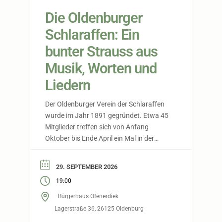
Die Oldenburger
Schlaraffen: Ein
bunter Strauss aus
Musik, Worten und
Liedern
Der Oldenburger Verein der Schlaraffen
wurde im Jahr 1891 gegründet. Etwa 45
Mitglieder treffen sich von Anfang
Oktober bis Ende April ein Mal in der
Woche, um gemeinsam einen
‚Spieleabend‘ zu gestalten, bei dem sich
29. SEPTEMBER 2026
die anwesenden Männer in Ritter, Junker
19:00
und Knappen verwandeln lassen. Im
Rahmen dieses Spiels, das für den Abend
Bürgerhaus Ofenerdiek
aus dem […]
Lagerstraße 36, 26125 Oldenburg