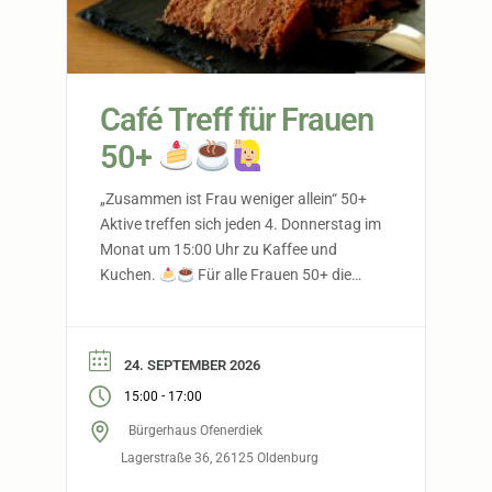
Café Treff für Frauen
50+
„Zusammen ist Frau weniger allein“ 50+
Aktive treffen sich jeden 4. Donnerstag im
Monat um 15:00 Uhr zu Kaffee und
Kuchen.
Für alle Frauen 50+ die
gerne nette Menschen treffen und
gemeinsam eine schöne Zeit verbringen
möchten. Gemeinsam lachen, erzählen,
24. SEPTEMBER 2026
genießen…
…weil das Leben schöner
-
15:00
17:00
ist, wenn man es teilt.
Anmeldung
nicht […]
Bürgerhaus Ofenerdiek
Lagerstraße 36, 26125 Oldenburg