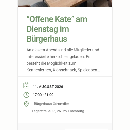
“Offene Kate” am
Dienstag im
Bürgerhaus
An diesem Abend sind alle Mitglieder und
Interessierte herzlich eingeladen. Es
besteht die Möglichkeit zum
Kennenlernen, Klönschnack, Spieleabend,
… Die Theke ist selbstverständlich
geöffnet. Eintritt frei ! Ab dem
11. AUGUST 2026
01.09.2026 findet diese Veranstaltung
-
17:00
21:00
wöchentlich statt.
Bürgerhaus Ofenerdiek
Lagerstraße 36, 26125 Oldenburg