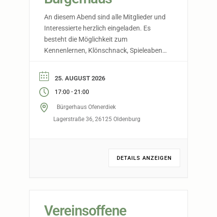
An diesem Abend sind alle Mitglieder und
Interessierte herzlich eingeladen. Es
besteht die Möglichkeit zum
Kennenlernen, Klönschnack, Spieleabend,
… Die Theke ist selbstverständlich
geöffnet. Eintritt frei ! Ab dem
25. AUGUST 2026
01.09.2026 findet diese Veranstaltung
-
17:00
21:00
wöchentlich statt.
Bürgerhaus Ofenerdiek
Lagerstraße 36, 26125 Oldenburg
DETAILS ANZEIGEN
Vereinsoffene