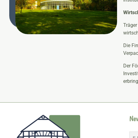
Wirtsc
Träger
wirtsc
Die Fi
Verpac
Der Fö
Invest
erbrin
New