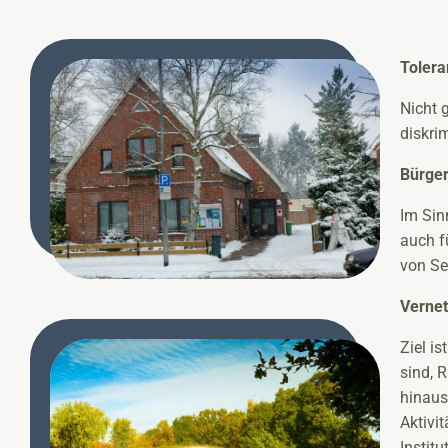
Tolera
Nicht 
diskri
Bürger
Im Sin
auch f
von Se
Verne
Ziel is
sind, 
hinaus
Aktivi
Institu